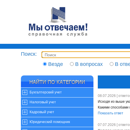
Поиск:
Везде
В вопросах
В отв
Бухгалтерский учет
08.07.2026 [ ответов
Исходя из выше ук
Налоговый учет
Какими способами 
Кадровый учет
Показать ответ
Юридический помощник
07.07.2026 [ ответов