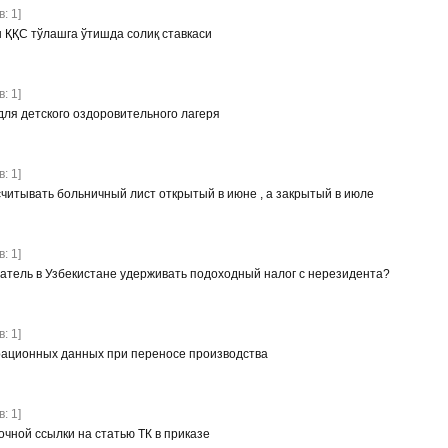
: 1]
ҚҚС тўлашга ўтишда солиқ ставкаси
: 1]
для детского оздоровительного лагеря
: 1]
считывать больничный лист открытый в июне , а закрытый в июле
: 1]
атель в Узбекистане удерживать подоходный налог с нерезидента?
: 1]
рационных данных при переносе производства
: 1]
чной ссылки на статью ТК в приказе