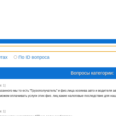
етах
По ID вопроса
Вопросы категории:
: 1]
азанного мы то есть "Грузополучатель" и физ.лица хозяева авто и водителя 
можем оплачивать услуги этих физ. лиц какие налоговые последствие для н
: 1]