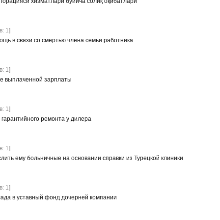
порацияси хизматлари бўйича солиқ оқибатлари
: 1]
щь в связи со смертью члена семьи работника
: 1]
е выплаченной зарплаты
: 1]
т гарантийного ремонта у дилера
: 1]
лить ему больничные на основании справки из Турецкой клиники
: 1]
лада в уставный фонд дочерней компании