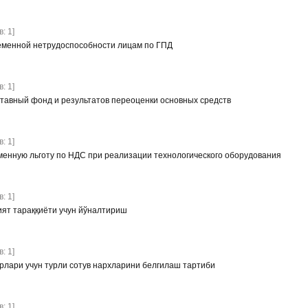
: 1]
еменной нетрудоспособности лицам по ГПД
: 1]
уставный фонд и результатов переоценки основных средств
: 1]
менную льготу по НДС при реализации технологического оборудования
: 1]
ят тараққиёти учун йўналтириш
: 1]
рлари учун турли сотув нархларини белгилаш тартиби
: 1]