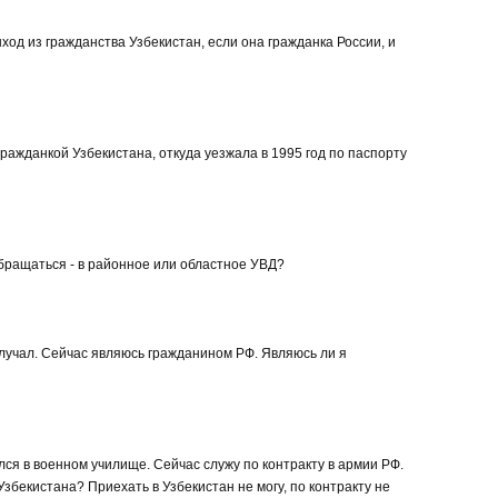
ход из гражданства Узбекистан, если она гражданка России, и
гражданкой Узбекистана, откуда уезжала в 1995 год по паспорту
обращаться - в районное или областное УВД?
олучал. Сейчас являюсь гражданином РФ. Являюсь ли я
лся в военном училище. Сейчас служу по контракту в армии РФ.
збекистана? Приехать в Узбекистан не могу, по контракту не