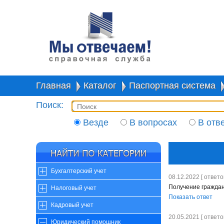
Главная
Каталог
Паспортная система
Поиск:
Везде
В вопросах
В отв
Бухгалтерский учет
08.12.2022 [ ответов
Получение гражда
Налоговый учет
Показать ответ
Кадровый учет
20.05.2021 [ ответов
Юридический помощник