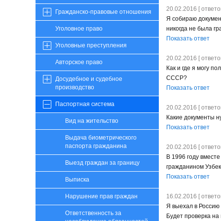
20.02.2016 [ ответов
Гражданско-правовые отношения
Я собираю документ
никогда не была г
Уголовное право
Показать ответ
Уголовные преступления
20.02.2016 [ ответов
Авторское право
Как и где я могу п
СССР?
Досудебное и судебное
производство
Показать ответ
Паспортная система
20.02.2016 [ ответов
Какие документы н
Вид на жительство
Показать ответ
Выдача биометрического
паспорта гражданина
20.02.2016 [ ответов
В 1996 году вместе
Выезд граждан за границу
гражданином Узбеки
Показать ответ
Выписка
16.02.2016 [ ответов
Нарушение прав граждан
Я выехал в Россию 
Ответственность за
Будет проверка на 