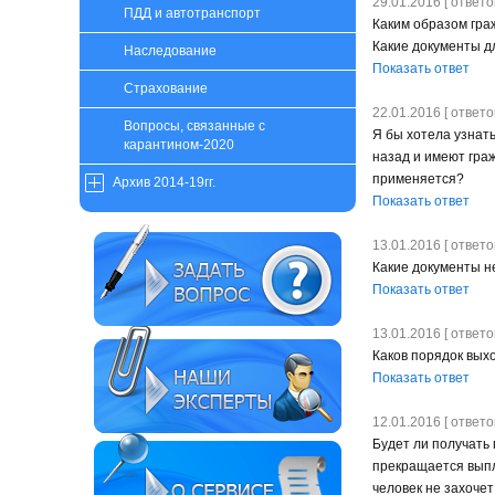
29.01.2016 [ ответов
ПДД и автотранспорт
Каким образом гра
Какие документы д
Наследование
Показать ответ
Страхование
22.01.2016 [ ответов
Вопросы, связанные с
Я бы хотела узнать
карантином-2020
назад и имеют граж
применяется?
Архив 2014-19гг.
Показать ответ
13.01.2016 [ ответов
Какие документы н
Показать ответ
13.01.2016 [ ответов
Каков порядок вых
Показать ответ
12.01.2016 [ ответов
Будет ли получать
прекращается выпла
человек не захоче