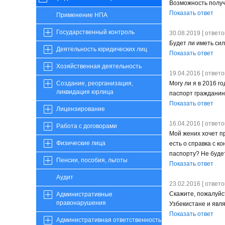
Возможность получ
Показать ответ
Применение НПА
Государственный контроль
30.08.2019 [ ответов
Будет ли иметь си
Деятельность юридических лиц
Показать ответ
Хозяйственная деятельность
19.04.2016 [ ответов
Могу ли я в 2016 г
Создание, реорганизация,
ликвидация юрлица
паспорт гражданина
Показать ответ
Лицензирование
16.04.2016 [ ответов
Работа с договорами
Мой жених хочет пр
Физические лица
есть о справка с к
паспорту? Не буде
Пенсии, пособия, льготы
Показать ответ
Аудит
23.02.2016 [ ответов
Скажите, пожалуйст
Административные
правонарушения
Узбекистане и явл
Показать ответ
Административная ответственность