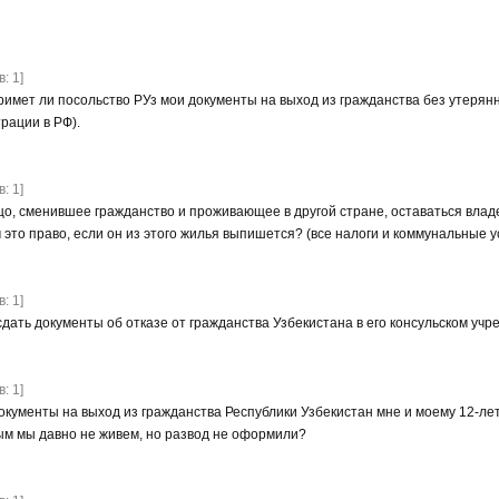
: 1]
имет ли посольство РУз мои документы на выход из гражданства без утерянн
рации в РФ).
: 1]
цо, сменившее гражданство и проживающее в другой стране, оставаться влад
 это право, если он из этого жилья выпишется? (все налоги и коммунальные 
: 1]
дать документы об отказе от гражданства Узбекистана в его консульском уч
: 1]
окументы на выход из гражданства Республики Узбекистан мне и моему 12-ле
рым мы давно не живем, но развод не оформили?