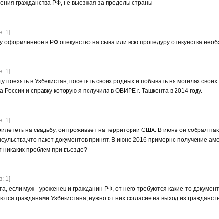
ения гражданства РФ, не выезжая за пределы страны
: 1]
лу оформленное в РФ опекунство на сына или всю процедуру опекунства необ
: 1]
оду поехать в Узбекистан, посетить своих родных и побывать на могилах свои
 России и справку которую я получила в ОВИРЕ г. Ташкента в 2014 году.
: 1]
илететь на свадьбу, он проживает на территории США. В июне он собрал паке
онсульства,что пакет документов принят. В июне 2016 примерно получение ам
т никаких проблем при въезде?
: 1]
а, если муж - уроженец и гражданин РФ, от него требуются какие-то докумен
яются гражданами Узбекистана, нужно от них согласие на выход из гражданст