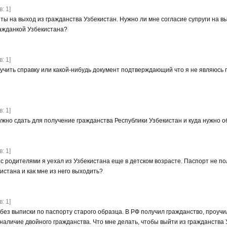
: 1]
ы на выход из гражданства Узбекистан. Нужно ли мне согласие супруги на вы
ражданкой Узбекистана?
: 1]
олучить справку или какой-нибудь документ подтверждающий что я не являюсь 
: 1]
ужно сдать для получение гражданства Республики Узбекистан и куда нужно 
: 1]
 с родителями я уехал из Узбекистана еще в детском возрасте. Паспорт не п
стана и как мне из него выходить?
: 1]
без выписки по паспорту старого образца. В РФ получил гражданство, проучи
наличие двойного гражданства. Что мне делать, чтобы выйти из гражданства У