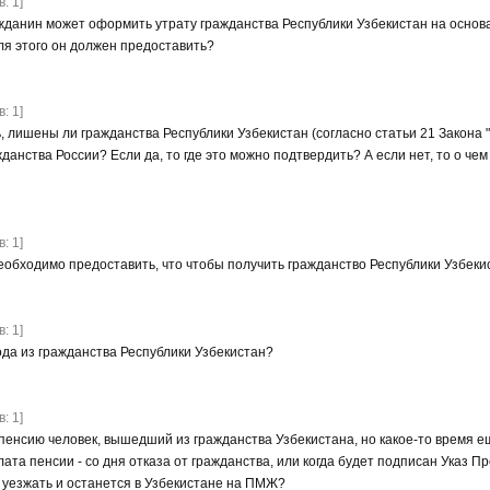
: 1]
жданин может оформить утрату гражданства Республики Узбекистан на основ
ля этого он должен предоставить?
: 1]
, лишены ли гражданства Республики Узбекистан (согласно статьи 21 Закона "
данства России? Если да, то где это можно подтвердить? А если нет, то о чем 
: 1]
еобходимо предоставить, что чтобы получить гражданство Республики Узбеки
: 1]
ода из гражданства Республики Узбекистан?
: 1]
 пенсию человек, вышедший из гражданства Узбекистана, но какое-то время 
та пенсии - со дня отказа от гражданства, или когда будет подписан Указ П
т уезжать и останется в Узбекистане на ПМЖ?