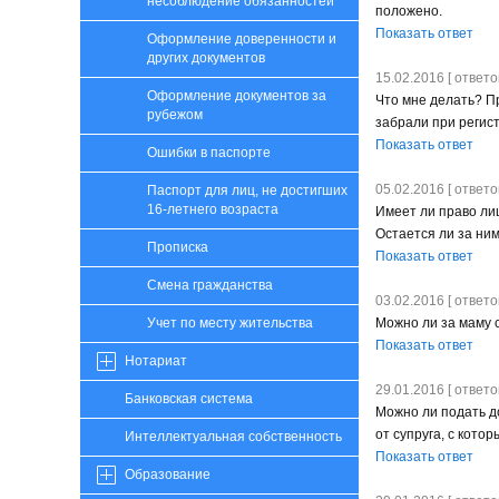
несоблюдение обязанностей
положено.
Показать ответ
Оформление доверенности и
других документов
15.02.2016 [ ответов
Оформление документов за
Что мне делать? Пр
рубежом
забрали при регист
Показать ответ
Ошибки в паспорте
05.02.2016 [ ответов
Паспорт для лиц, не достигших
16-летнего возраста
Имеет ли право ли
Остается ли за ним
Прописка
Показать ответ
Смена гражданства
03.02.2016 [ ответов
Можно ли за маму с
Учет по месту жительства
Показать ответ
Нотариат
29.01.2016 [ ответов
Банковская система
Можно ли подать д
от супруга, с кото
Интеллектуальная собственность
Показать ответ
Образование