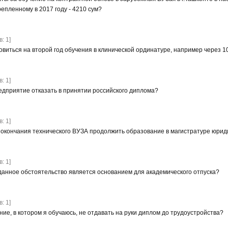
епленному в 2017 году - 4210 сум?
: 1]
овиться на второй год обучения в клинической ординатуре, например через 1
: 1]
едприятие отказать в принятии российского диплома?
: 1]
 окончания технического ВУЗА продолжить образование в магистратуре юрид
: 1]
данное обстоятельство является основанием для академического отпуска?
: 1]
ие, в котором я обучаюсь, не отдавать на руки диплом до трудоустройства?