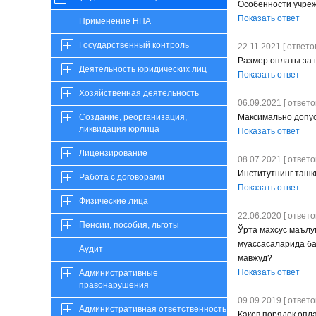
Особенности учреж
Показать ответ
Применение НПА
Государственный контроль
22.11.2021 [ ответов
Размер оплаты за 
Деятельность юридических лиц
Показать ответ
Хозяйственная деятельность
06.09.2021 [ ответов
Максимально допус
Создание, реорганизация,
ликвидация юрлица
Показать ответ
Лицензирование
08.07.2021 [ ответов
Институтнинг ташк
Работа с договорами
Показать ответ
Физические лица
22.06.2020 [ ответов
Пенсии, пособия, льготы
Ўрта махсус маълу
муассасаларида ба
Аудит
мавжуд?
Показать ответ
Административные
правонарушения
09.09.2019 [ ответов
Административная ответственность
Каков порядок опл