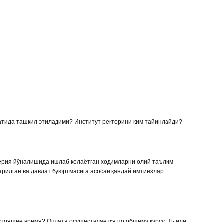
атида ташкил этиладими? Институт ректорини ким тайинлайди?
лтерия йўналишида ишлаб келаётган ходимларни олий таълим
арилган ва давлат буюртмасига асосан қандай имтиёзлар
настоящее время? Оплата осуществляется по общему курсу ЦБ или