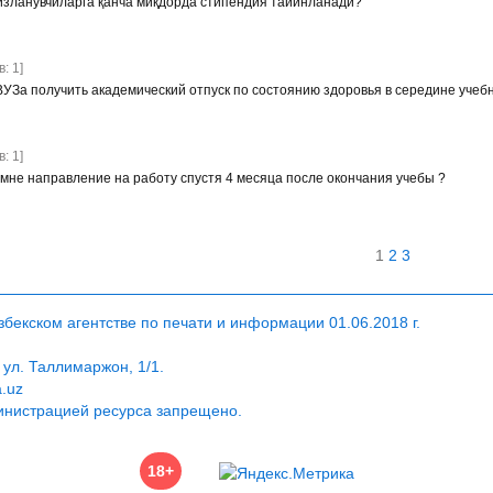
изланувчиларга қанча миқдорда стипендия тайинланади?
: 1]
УЗа получить академический отпуск по состоянию здоровья в середине учебн
: 1]
 мне направление на работу спустя 4 месяца после окончания учебы ?
1
2
3
екском агентстве по печати и информации 01.06.2018 г.
 ул. Таллимаржон, 1/1.
a.uz
инистрацией ресурса запрещено.
18+