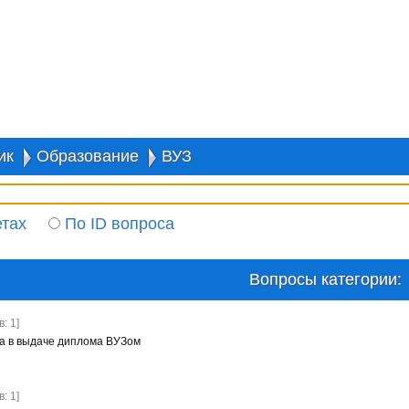
ик
Образование
ВУЗ
етах
По ID вопроса
Вопросы категории:
: 1]
а в выдаче диплома ВУЗом
: 1]