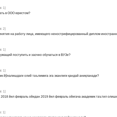
: 1]
ать в ООО юристом?
: 2]
инятия на работу лица, имеющего ненострифицированный диплом иностранн
: 1]
ужащий поступить и заочно обучаться в ВУЗе?
: 1]
ик йўналишдаги олий таълимига эга эканлиги қандай аниқланади?
: 1]
2018 йил февраль ойидан 2019 йил февраль ойигача академик таътил олиш
: 1]