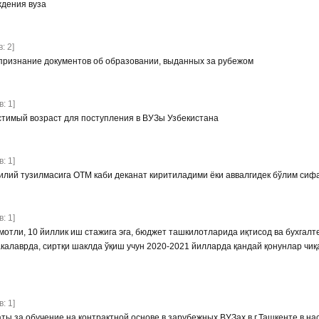
дения вуза
: 2]
признание документов об образовании, выданных за рубежом
: 1]
тимый возраст для поступления в ВУЗы Узбекистана
: 1]
илий тузилмасига ОТМ каби деканат киритиладими ёки аввалгидек бўлим сиф
: 1]
мотли, 10 йиллик иш стажига эга, бюджет ташкилотларида иқтисод ва бухга
калаврда, сиртқи шаклда ўқиш учун 2020-2021 йилларда қандай қонунлар чиқ
: 1]
аты за обучение на контрактной основе в зарубежных ВУЗах в г.Ташкенте в 