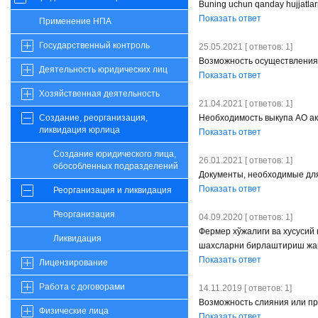
Buning uchun qanday hujjatlar
Показать ответ
Применение НПА
Государственный контроль
25.05.2021 [ ответов: 1]
Возможность осуществления
Деятельность юридических лиц
Показать ответ
Хозяйственная деятельность
21.04.2021 [ ответов: 1]
Необходимость выкупа АО ак
Создание, реорганизация,
ликвидация юрлица
Показать ответ
Создание юридического лица,
26.01.2021 [ ответов: 1]
обособленных подразделений
Документы, необходимые дл
Показать ответ
Реорганизация и ликвидация
Реорганизация
04.09.2020 [ ответов: 1]
Фермер хўжалиги ва хусусий
Ликвидация
шахсларни бирлаштириш жа
Показать ответ
Лицензирование
Работа с договорами
14.11.2019 [ ответов: 1]
Возможность слияния или п
Физические лица
Показать ответ