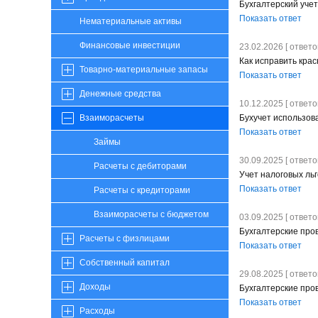
Бухгалтерский уче
Показать ответ
Нематериальные активы
Финансовые инвестиции
23.02.2026 [ ответов
Как исправить крас
Товарно-материальные запасы
Показать ответ
Денежные средства
10.12.2025 [ ответов
Бухучет использов
Взаиморасчеты
Показать ответ
Займы
30.09.2025 [ ответов
Расчеты с дебиторами
Учет налоговых ль
Показать ответ
Расчеты с кредиторами
Взаиморасчеты с бюджетом
03.09.2025 [ ответов
Бухгалтерские про
Расчеты с физлицами
Показать ответ
Собственный капитал
29.08.2025 [ ответов
Доходы
Бухгалтерские про
Показать ответ
Расходы