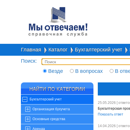
Главная
Каталог
Бухгалтерский учет
Поиск:
Везде
В вопросах
В отв
Бухгалтерский учет
25.05.2026 [ ответов
Бухгалтерская про
Организация бухучета
Показать ответ
Основные средства
14.04.2026 [ ответов
Аренда