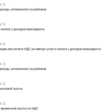
: 1]
 доходы, уплаченного за рубежом
: 1]
т налога с доходов нерезидента
: 1]
одки при уплате НДС на импорт услуг и налога с доходов нерезидента
: 1]
 доходы, уплаченного за рубежом
: 1]
алоговой льготы
: 1]
т временной льготы по НДС