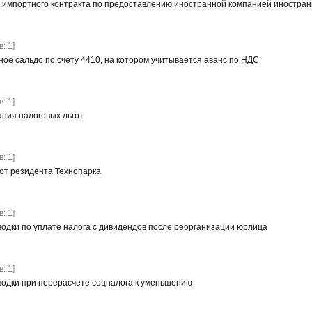
т импортного контракта по предоставлению иностранной компанией иностра
: 1]
ное сальдо по счету 4410, на котором учитывается аванс по НДС
: 1]
ания налоговых льгот
: 1]
гот резидента Технопарка
: 1]
водки по уплате налога с дивидендов после реорганизации юрлица
: 1]
водки при перерасчете соцналога к уменьшению