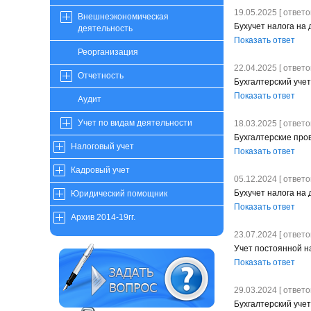
19.05.2025 [ ответов
Внешнеэкономическая
Бухучет налога на
деятельность
Показать ответ
Реорганизация
22.04.2025 [ ответов
Отчетность
Бухгалтерский уче
Показать ответ
Аудит
Учет по видам деятельности
18.03.2025 [ ответов
Бухгалтерские пров
Налоговый учет
Показать ответ
Кадровый учет
05.12.2024 [ ответов
Бухучет налога на
Юридический помощник
Показать ответ
Архив 2014-19гг.
23.07.2024 [ ответов
Учет постоянной н
Показать ответ
29.03.2024 [ ответов
Бухгалтерский уче