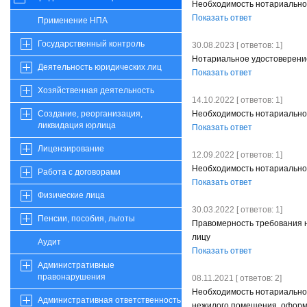
Необходимость нотариальног
Показать ответ
Применение НПА
Государственный контроль
30.08.2023 [ ответов: 1]
Нотариальное удостоверение
Деятельность юридических лиц
Показать ответ
Хозяйственная деятельность
14.10.2022 [ ответов: 1]
Необходимость нотариальног
Создание, реорганизация,
ликвидация юрлица
Показать ответ
Лицензирование
12.09.2022 [ ответов: 1]
Необходимость нотариально
Работа с договорами
Показать ответ
Физические лица
30.03.2022 [ ответов: 1]
Пенсии, пособия, льготы
Правомерность требования н
лицу
Аудит
Показать ответ
Административные
правонарушения
08.11.2021 [ ответов: 2]
Необходимость нотариально
Административная ответственность
нежилого помещения, оформ