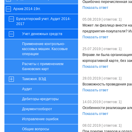
Ошибочно перечисленная з
Показать ответ
Архив 2014-19гг.
Бухгалтерский учет. Аудит 2014-
05.08.2019 [ ответов: 1]
2017
Может ли физлицо внести на
предприятия-покупателя? Ил
Учет денежных средств
Показать ответ
Применение контрольно-
25.07.2019 [ ответов: 1]
кассовых машин. Кассовые
операции
Вправе ли была организация
корпоративной карте, без з
Расчеты с применением
Показать ответ
банковских карт
28.03.2019 [ ответов: 1]
Таможня. ВЭД
Возможность проведения рас
Аудит
Показать ответ
Дебиторы-кредиторы
14.03.2019 [ ответов: 1]
Особенности реализации алк
Документооборот
Показать ответ
Исправление ошибок
08.02.2019 [ ответов: 1]
Общие вопросы
При покупке товаров и оплат