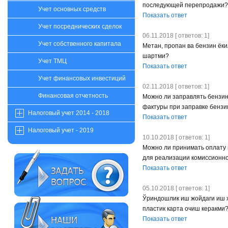
последующей перепродажи?
Учет основных средств
Показать ответ
Учет посреднических сделок
06.11.2018 [ ответов: 1]
Учет собственного капитала
Метан, пропан ва бензин ёк
шартми?
Учет ТМЦ
Показать ответ
Учет финансовых инвестиций
02.11.2018 [ ответов: 1]
Финансовая отчетность
Можно ли заправлять бензин
фактуры при заправке бензи
Налоговый учет 2014 - 2018
Показать ответ
Налоговый учет - 2019
10.10.2018 [ ответов: 1]
Можно ли принимать оплату 
для реализации комиссионног
Показать ответ
05.10.2018 [ ответов: 1]
Ўриндошлик иш жойдаги иш ҳ
пластик карта очиш керакми
Показать ответ