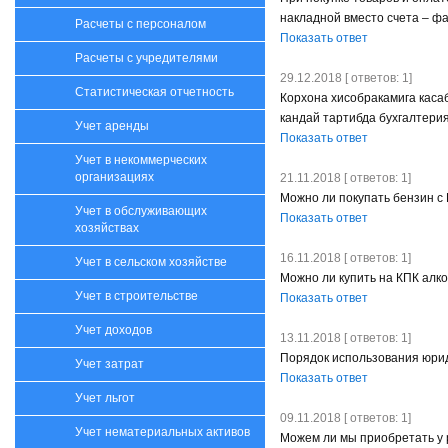
накладной вместо счета – ф
Расчеты с персоналом
Показать ответ
Расчеты с учредителями
29.12.2018 [ ответов: 1]
Статистическая отчетность
Корхона хисобракамига каса
кандай тартибда бухгалтери
Учет аренды
Показать ответ
Учет в некоммерческих
организациях
21.11.2018 [ ответов: 1]
Можно ли покупать бензин с 
Учет в обслуживающих
Показать ответ
хозяйствах
16.11.2018 [ ответов: 1]
Учет в сельском хозяйстве
Можно ли купить на КПК алк
Учет в строительстве
Показать ответ
Учет доходов
13.11.2018 [ ответов: 1]
Порядок использования юрид
Учет затрат
Показать ответ
Учет льгот
09.11.2018 [ ответов: 1]
Учет нематериальных активов
Можем ли мы приобретать у 