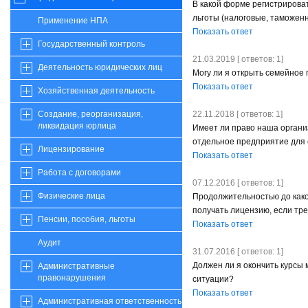
В какой форме регистрирова
льготы (налоговые, таможенн
Применение НПА
Показать ответ
Государственный контроль
21.03.2019 [ ответов: 1]
Деятельность юридических лиц
Могу ли я открыть семейное
Показать ответ
Хозяйственная деятельность
22.11.2018 [ ответов: 1]
Создание, реорганизация,
ликвидация юрлица
Имеет ли право наша органи
отдельное предприятие для 
Лицензирование
Показать ответ
Работа с договорами
07.12.2016 [ ответов: 1]
Физические лица
Продолжительностью до како
получать лицензию, если тре
Пенсии, пособия, льготы
Показать ответ
Аудит
31.07.2016 [ ответов: 1]
Должен ли я окончить курсы 
Административные
правонарушения
ситуации?
Показать ответ
Административная ответственность