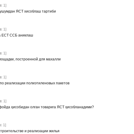
: 1]
тушумдан ЯСТ хисоблаш тартиби
: 1]
а ЕСТ ССБ аниклаш
: 1]
лощадки, построенной для махалли
: 1]
 по реализации полиэтиленовых пакетов
: 1]
фойда ҳисобидан олган товарига ЯСТ ҳисобланадими?
: 1]
 строительстве и реализации жилья