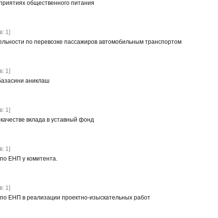
приятиях общественного питания
: 1]
ельности по перевозке пассажиров автомобильным транспортом
: 1]
базасини аниклаш
: 1]
 качестве вклада в уставный фонд
: 1]
по ЕНП у комитента.
: 1]
по ЕНП в реализации проектно-изыскательных работ