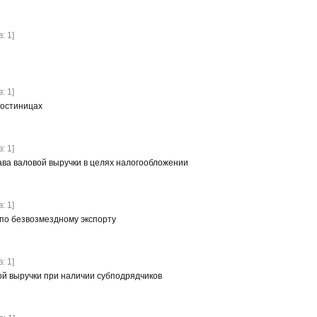
: 1]
: 1]
гостиницах
: 1]
ва валовой выручки в целях налогообложении
: 1]
 по безвозмездному экспорту
: 1]
й выручки при наличии субподрядчиков