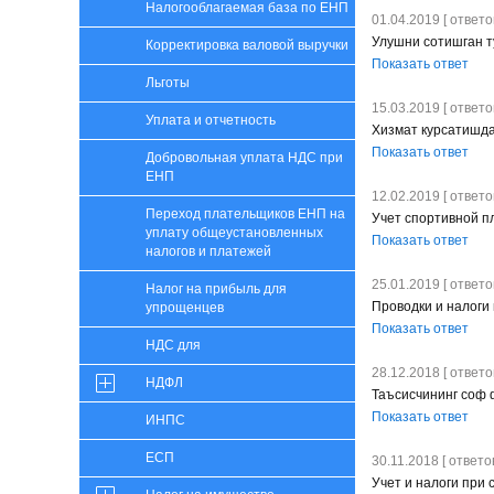
Налогооблагаемая база по ЕНП
01.04.2019 [ ответов
Улушни сотишган 
Корректировка валовой выручки
Показать ответ
Льготы
15.03.2019 [ ответов
Уплата и отчетность
Хизмат курсатишд
Показать ответ
Добровольная уплата НДС при
ЕНП
12.02.2019 [ ответов
Переход плательщиков ЕНП на
Учет спортивной п
уплату общеустановленных
Показать ответ
налогов и платежей
25.01.2019 [ ответов
Налог на прибыль для
Проводки и налоги
упрощенцев
Показать ответ
НДС для
28.12.2018 [ ответов
НДФЛ
Таъсисчининг соф 
Показать ответ
ИНПС
ЕСП
30.11.2018 [ ответов
Учет и налоги при