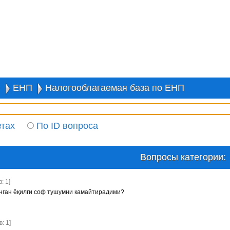
ЕНП
Налогооблагаемая база по ЕНП
етах
По ID вопроса
Вопросы категории:
: 1]
нган ёқилғи соф тушумни камайтирадими?
: 1]