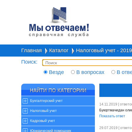
Главная
Каталог
Налоговый учет - 2019
Поиск:
Везде
В вопросах
В отв
Бухгалтерский учет
14.11.2019 [ ответов
Буюртмачидан оли
Налоговый учет
Показать ответ
Кадровый учет
29.07.2019 [ ответов
Юридический помощник