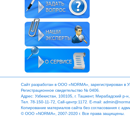
Сайт разработан в ООО «NORMA», зарегистрирован в Узб
Регистрационное свидетельство № 0406.
Адрес: Узбекистан, 100105, г. Ташкент, Мирабадский р-н,
Тел. 78-150-11-72, Call-центр:1172. E-mail: admin@norm
Копирование материалов сайта без согласования с адм
© ООО «NORMA», 2007-2020 г. Все права защищены.