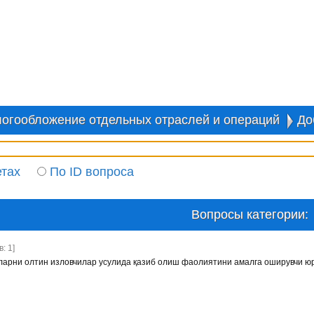
огообложение отдельных отраслей и операций
До
етах
По ID вопроса
Вопросы категории:
: 1]
арни олтин изловчилар усулида қазиб олиш фаолиятини амалга оширувчи ю