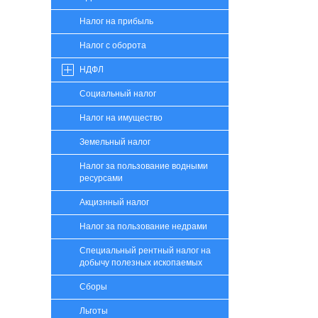
Налог на прибыль
Налог с оборота
НДФЛ
Социальный налог
Налог на имущество
Земельный налог
Налог за пользование водными
ресурсами
Акцизнный налог
Налог за пользование недрами
Специальный рентный налог на
добычу полезных ископаемых
Сборы
Льготы