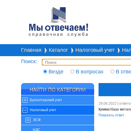
Главная
Каталог
Налоговый учет
Нал
Поиск:
Везде
В вопросах
В отв
Бухгалтерский учет
29.06.2022 [ ответов
Қимматбаҳо металл
Налоговый учет
Показать ответ
ЭСФ
НДС