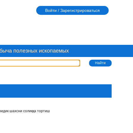
Войти / Зарегистрироваться
быча полезных ископаемых
ридик шахсни солиққа тортиш