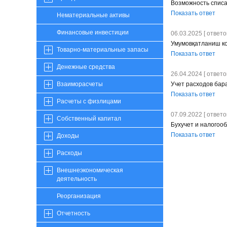
Возможность списа
Показать ответ
Нематериальные активы
Финансовые инвестиции
06.03.2025 [ ответов
Умумовқатланиш к
Товарно-материальные запасы
Показать ответ
Денежные средства
26.04.2024 [ ответов
Учет расходов бар
Взаиморасчеты
Показать ответ
Расчеты с физлицами
07.09.2022 [ ответов
Собственный капитал
Бухучет и налогоо
Показать ответ
Доходы
Расходы
Внешнеэкономическая
деятельность
Реорганизация
Отчетность