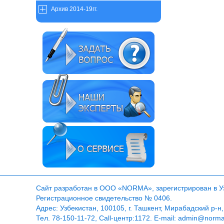
Архив 2014-19гг.
Сайт разработан в ООО «NORMA», зарегистрирован в Узб
Регистрационное свидетельство № 0406.
Адрес: Узбекистан, 100105, г. Ташкент, Мирабадский р-н,
Тел. 78-150-11-72, Call-центр:1172. E-mail: admin@norm