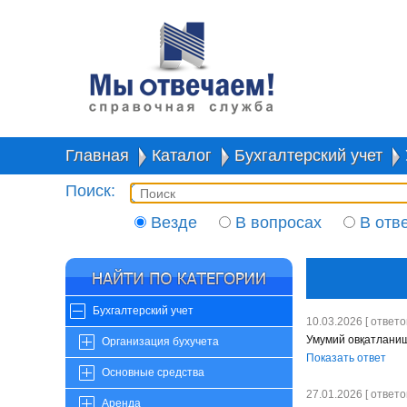
Главная
Каталог
Бухгалтерский учет
Поиск:
Везде
В вопросах
В отв
Бухгалтерский учет
10.03.2026 [ ответов
Умумий овқатлани
Организация бухучета
Показать ответ
Основные средства
27.01.2026 [ ответов
Аренда