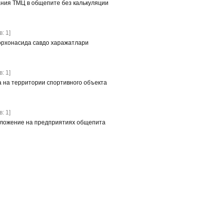
ния ТМЦ в общепите без калькуляции
: 1]
орхонасида савдо харажатлари
: 1]
а на территории спортивного объекта
: 1]
бложение на предприятиях общепита