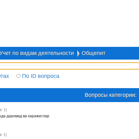
Учет по видам деятельности
Общепит
етах
По ID вопроса
Вопросы категории:
: 1]
шда даромад ва харажатлар
: 1]