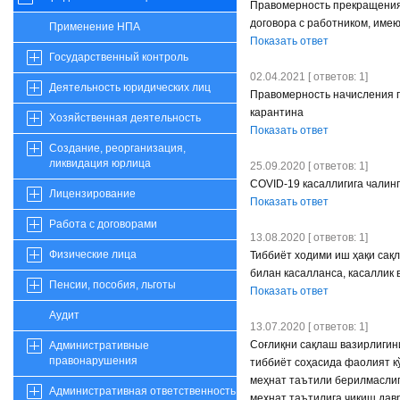
Правомерность прекращения 
договора с работником, име
Применение НПА
Показать ответ
Государственный контроль
02.04.2021 [ ответов: 1]
Деятельность юридических лиц
Правомерность начисления п
карантина
Хозяйственная деятельность
Показать ответ
Создание, реорганизация,
ликвидация юрлица
25.09.2020 [ ответов: 1]
COVID-19 касаллигига чалин
Лицензирование
Показать ответ
Работа с договорами
13.08.2020 [ ответов: 1]
Физические лица
Тиббиёт ходими иш ҳақи сақл
билан касалланса, касаллик
Пенсии, пособия, льготы
Показать ответ
Аудит
13.07.2020 [ ответов: 1]
Соғлиқни сақлаш вазирлигини
Административные
правонарушения
тиббиёт соҳасида фаолият кў
меҳнат таътили берилмаслиг
Административная ответственность
меҳнат таътилига чиқиш давр