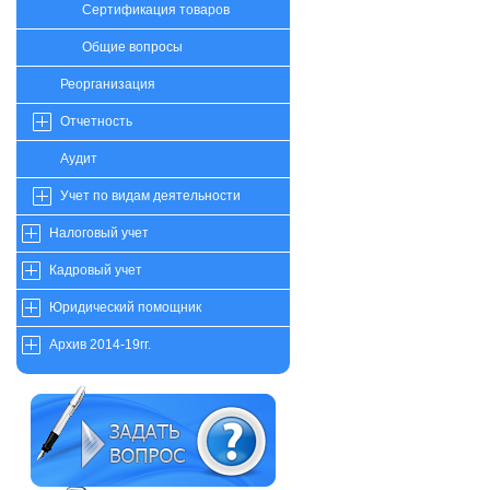
Сертификация товаров
Общие вопросы
Реорганизация
Отчетность
Аудит
Учет по видам деятельности
Налоговый учет
Кадровый учет
Юридический помощник
Архив 2014-19гг.