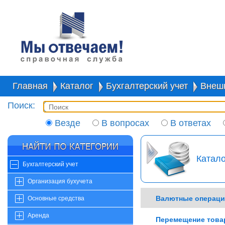
Главная
Каталог
Бухгалтерский учет
Внешн
Поиск:
Везде
В вопросах
В ответах
Катало
Бухгалтерский учет
Организация бухучета
Валютные операц
Основные средства
Аренда
Перемещение това