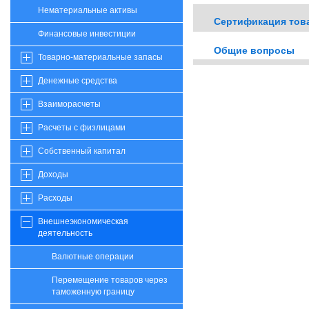
Нематериальные активы
Сертификация тов
Финансовые инвестиции
Общие вопросы
Товарно-материальные запасы
Денежные средства
Взаиморасчеты
Расчеты с физлицами
Собственный капитал
Доходы
Расходы
Внешнеэкономическая
деятельность
Валютные операции
Перемещение товаров через
таможенную границу