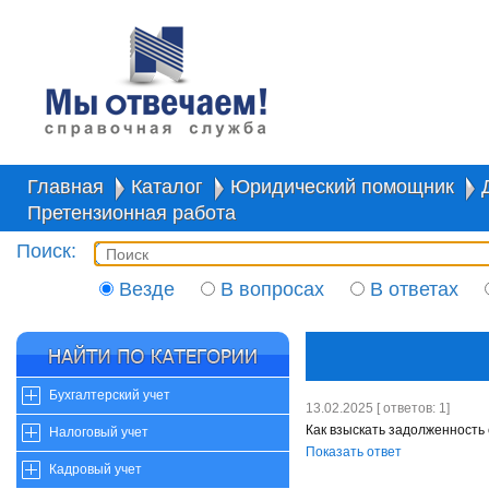
Главная
Каталог
Юридический помощник
Претензионная работа
Поиск:
Везде
В вопросах
В ответах
Бухгалтерский учет
13.02.2025 [ ответов: 1]
Как взыскать задолженность
Налоговый учет
Показать ответ
Кадровый учет