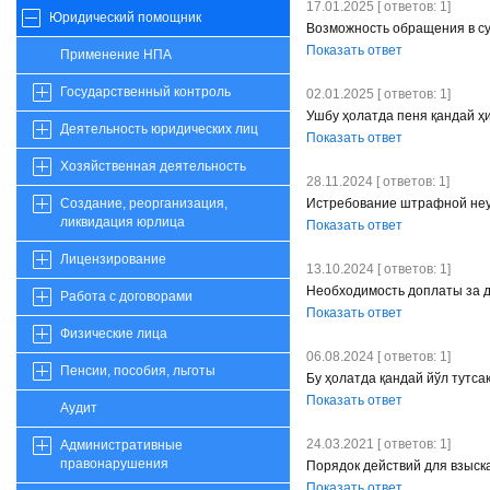
17.01.2025 [ ответов: 1]
Юридический помощник
Возможность обращения в су
Показать ответ
Применение НПА
Государственный контроль
02.01.2025 [ ответов: 1]
Ушбу ҳолатда пеня қандай ҳ
Деятельность юридических лиц
Показать ответ
Хозяйственная деятельность
28.11.2024 [ ответов: 1]
Истребование штрафной неу
Создание, реорганизация,
ликвидация юрлица
Показать ответ
Лицензирование
13.10.2024 [ ответов: 1]
Необходимость доплаты за 
Работа с договорами
Показать ответ
Физические лица
06.08.2024 [ ответов: 1]
Пенсии, пособия, льготы
Бу ҳолатда қандай йўл тутса
Показать ответ
Аудит
24.03.2021 [ ответов: 1]
Административные
правонарушения
Порядок действий для взыск
Показать ответ