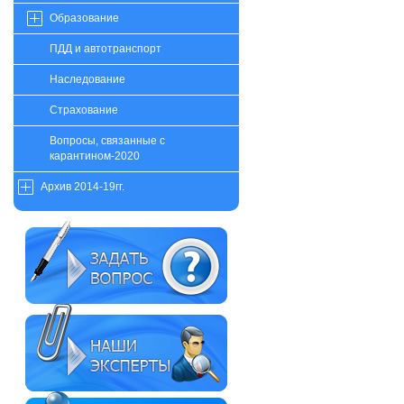
Образование
ПДД и автотранспорт
Наследование
Страхование
Вопросы, связанные с
карантином-2020
Архив 2014-19гг.