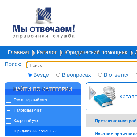
Главная
Каталог
Юридический помощник
Поиск:
Везде
В вопросах
В ответах
Катало
Бухгалтерский учет
Налоговый учет
Претензионная раб
Кадровый учет
Юридический помощник
Исковое производ