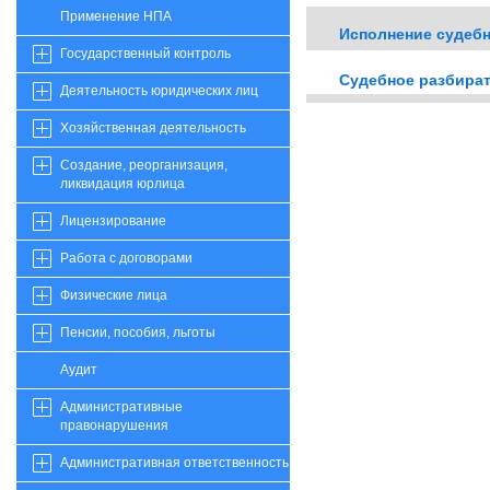
Применение НПА
Исполнение судеб
Государственный контроль
Судебное разбира
Деятельность юридических лиц
Хозяйственная деятельность
Создание, реорганизация,
ликвидация юрлица
Лицензирование
Работа с договорами
Физические лица
Пенсии, пособия, льготы
Аудит
Административные
правонарушения
Административная ответственность