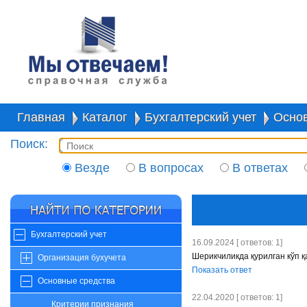
Главная
Каталог
Бухгалтерский учет
Осно
Поиск:
Везде
В вопросах
В ответах
Бухгалтерский учет
16.09.2024 [ ответов: 1]
Шерикчиликда қурилган кўп қ
Организация бухучета
Показать ответ
Основные средства
22.04.2020 [ ответов: 1]
Критерии признания