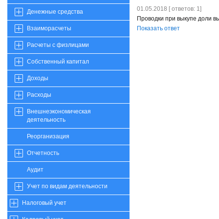
01.05.2018 [ ответов: 1]
Денежные средства
Проводки при выкупе доли в
Показать ответ
Взаиморасчеты
Расчеты с физлицами
Собственный капитал
Доходы
Расходы
Внешнеэкономическая
деятельность
Реорганизация
Отчетность
Аудит
Учет по видам деятельности
Налоговый учет