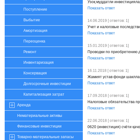
Узоқ муддатли инвестицияла
Показать ответ
Поступление
Выбытие
14.06.2019 [ ответов: 1]
Учет и налоговые последств
Амортизация
Показать ответ
Переоценка
15.01.2019 [ ответов: 1]
Проводки по приобретению д
Ремонт
Показать ответ
Инвентаризация
16.11.2018 [ ответов: 1]
Консервация
Жамият устав фонди шаклла
Показать ответ
Долгосрочные инвестиции
Капитализация затрат
17.09.2018 [ ответов: 1]
Налоговые обязательства пр
Аренда
Показать ответ
Нематериальные активы
22.06.2018 [ ответов: 1]
Финансовые инвестиции
0620 (инвестиция) счёти қач
Показать ответ
Товарно-материальные запасы