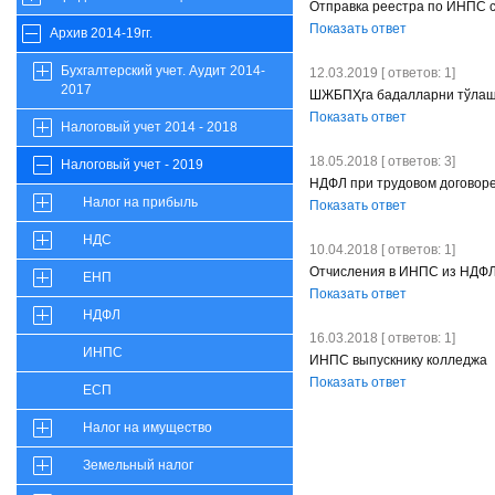
Отправка реестра по ИНПС 
Показать ответ
Архив 2014-19гг.
Бухгалтерский учет. Аудит 2014-
12.03.2019 [ ответов: 1]
2017
ШЖБПҲга бадалларни тўлаш
Показать ответ
Налоговый учет 2014 - 2018
18.05.2018 [ ответов: 3]
Налоговый учет - 2019
НДФЛ при трудовом договор
Налог на прибыль
Показать ответ
НДС
10.04.2018 [ ответов: 1]
Отчисления в ИНПС из НДФЛ 
ЕНП
Показать ответ
НДФЛ
16.03.2018 [ ответов: 1]
ИНПС
ИНПС выпускнику колледжа
Показать ответ
ЕСП
Налог на имущество
Земельный налог