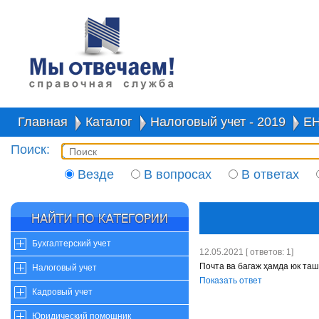
Главная
Каталог
Налоговый учет - 2019
Е
Поиск:
Везде
В вопросах
В ответах
Бухгалтерский учет
12.05.2021 [ ответов: 1]
Почта ва багаж ҳамда юк та
Налоговый учет
Показать ответ
Кадровый учет
Юридический помощник