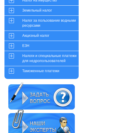
Налог на имущество
Земельный налог
Налог за пользование водными
ресурсами
Акцизный налог
ЕЗН
Налоги и специальные платежи
для недропользователей
Таможенные платежи