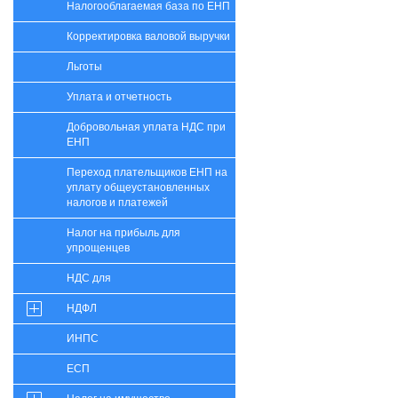
Налогооблагаемая база по ЕНП
Корректировка валовой выручки
Льготы
Уплата и отчетность
Добровольная уплата НДС при
ЕНП
Переход плательщиков ЕНП на
уплату общеустановленных
налогов и платежей
Налог на прибыль для
упрощенцев
НДС для
НДФЛ
ИНПС
ЕСП