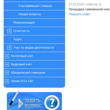
07.02.2020 [ ответов: 1]
Сертификация товаров
Процедура таможенной очист
Показать ответ
Общие вопросы
Реорганизация
Отчетность
Аудит
Учет по видам деятельности
Налоговый учет
Кадровый учет
Юридический помощник
Архив 2014-19гг.