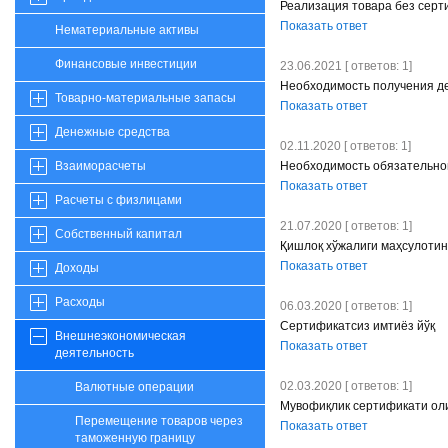
Реализация товара без серт
Показать ответ
Нематериальные активы
Финансовые инвестиции
23.06.2021 [ ответов: 1]
Необходимость получения де
Товарно-материальные запасы
Показать ответ
Денежные средства
02.11.2020 [ ответов: 1]
Необходимость обязательно
Взаиморасчеты
Показать ответ
Расчеты с физлицами
21.07.2020 [ ответов: 1]
Собственный капитал
Қишлоқ хўжалиги маҳсулотин
Показать ответ
Доходы
Расходы
06.03.2020 [ ответов: 1]
Сертификатсиз имтиёз йўқ
Внешнеэкономическая
Показать ответ
деятельность
02.03.2020 [ ответов: 1]
Валютные операции
Мувофиқлик сертификати ол
Перемещение товаров через
Показать ответ
таможенную границу