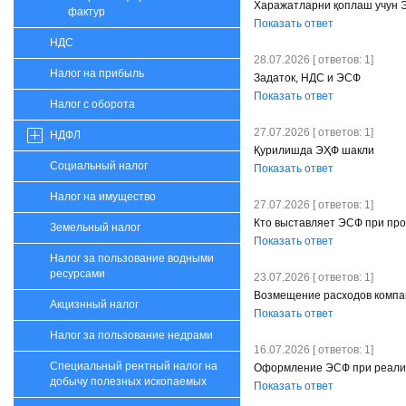
Харажатларни қоплаш учун
фактур
Показать ответ
НДС
28.07.2026 [ ответов: 1]
Налог на прибыль
Задаток, НДС и ЭСФ
Показать ответ
Налог с оборота
27.07.2026 [ ответов: 1]
НДФЛ
Қурилишда ЭҲФ шакли
Социальный налог
Показать ответ
Налог на имущество
27.07.2026 [ ответов: 1]
Кто выставляет ЭСФ при пр
Земельный налог
Показать ответ
Налог за пользование водными
ресурсами
23.07.2026 [ ответов: 1]
Возмещение расходов компа
Акцизнный налог
Показать ответ
Налог за пользование недрами
16.07.2026 [ ответов: 1]
Специальный рентный налог на
Оформление ЭСФ при реализ
добычу полезных ископаемых
Показать ответ