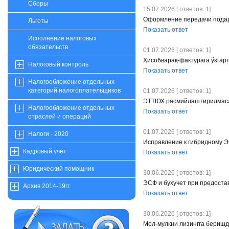
Сборы
15.07.2026 [ ответов: 1]
Оформление передачи подар
Льготы
Показать ответ
Исполнение налоговых
обязательств
01.07.2026 [ ответов: 1]
Ҳисобварақ-фактурага ўзгарт
Налоговый контроль
Показать ответ
Налогообложение отдельных
категорий налогоплательщиков
01.07.2026 [ ответов: 1]
ЭТТЮХ расмийлаштирилмасл
Налогообложение отдельных
Показать ответ
отраслей и операций
01.07.2026 [ ответов: 1]
Налоги - 2020
Исправление к гибридному 
Кадровый учет
Показать ответ
Юридический помощник
30.06.2026 [ ответов: 1]
ЭСФ и бухучет при предоста
Архив 2014-19гг.
Показать ответ
30.06.2026 [ ответов: 1]
Мол-мулкни лизингга бериш