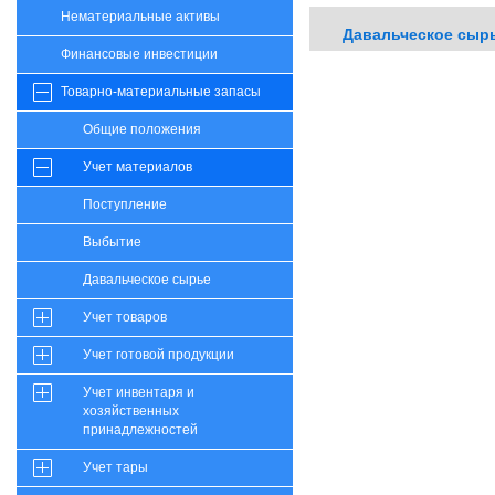
Нематериальные активы
Давальческое сыр
Финансовые инвестиции
Товарно-материальные запасы
Общие положения
Учет материалов
Поступление
Выбытие
Давальческое сырье
Учет товаров
Учет готовой продукции
Учет инвентаря и
хозяйственных
принадлежностей
Учет тары