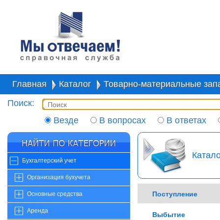
Главная
Каталог
Товарно-материальные зап
Поиск:
Везде
В вопросах
В ответах
Катало
Бухгалтерский учет
Организация бухучета
Поступление
Основные средства
Аренда
Выбытие