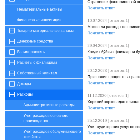
Отражение факторинговой оп
Показать ответ
Нематериальные активы
Финансовые инвестиции
10.07.2024 [ ответов: 1]
Можно ли расходы по привл
Товарно-материальные запасы
Показать ответ
Денежные средства
29.04.2024 [ ответов: 1]
Кредит бўйича фоизларни бу
Взаиморасчеты
Показать ответ
Расчеты с физлицами
20.12.2023 [ ответов: 1]
Собственный капитал
Признание процентных расх
Показать ответ
Доходы
Расходы
11.12.2020 [ ответов: 1]
Хорижий корхонадан олинган
Административные расходы
Показать ответ
Учет расходов основного
25.12.2019 [ ответов: 1]
производства
Учет аудиторских услуг по в
Учет расходов обслуживающего
Показать ответ
хозяйства