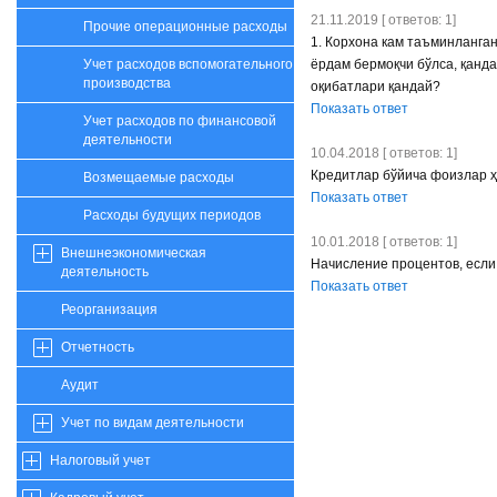
21.11.2019 [ ответов: 1]
Прочие операционные расходы
1. Корхона кам таъминланга
ёрдам бермоқчи бўлса, қанд
Учет расходов вспомогательного
производства
оқибатлари қандай?
Показать ответ
Учет расходов по финансовой
деятельности
10.04.2018 [ ответов: 1]
Кредитлар бўйича фоизлар ҳ
Возмещаемые расходы
Показать ответ
Расходы будущих периодов
10.01.2018 [ ответов: 1]
Внешнеэкономическая
Начисление процентов, если
деятельность
Показать ответ
Реорганизация
Отчетность
Аудит
Учет по видам деятельности
Налоговый учет