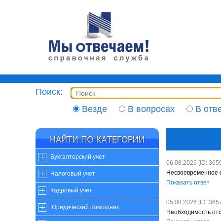
Поиск:
Везде
В вопросах
В отв
Бухгалтерский учет
06.08.2026 [ID: 3659
Несвоевременное 
Налоговый учет
Показать ответ
Кадровый учет
05.08.2026 [ID: 3657
Юридический помощник
Необходимость отс