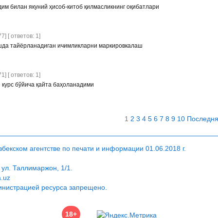
им билан якуний ҳисоб-китоб қилмасликнинг оқибатлари
7] [ ответов: 1]
шда тайёрланадиган ичимликларни маркировкалаш
1] [ ответов: 1]
 курс бўйича қайта баҳоланадими
1
2
3
4
5
6
7
8
9
10
Последн
екском агентстве по печати и информации 01.06.2018 г.
 ул. Таллимаржон, 1/1.
a.uz
инистрацией ресурса запрещено.
18+